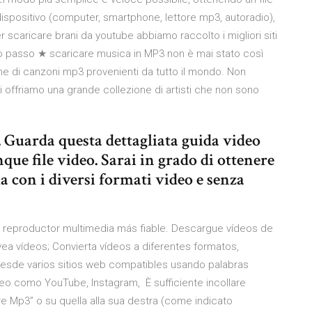
ispositivo (computer, smartphone, lettore mp3, autoradio),
r scaricare brani da youtube abbiamo raccolto i migliori siti
o passo ★ scaricare musica in MP3 non è mai stato così
ione di canzoni mp3 provenienti da tutto il mondo. Non
ti offriamo una grande collezione di artisti che non sono
 Guarda questa dettagliata guida video
que file video. Sarai in grado di ottenere
a con i diversi formati video e senza
l reproductor multimedia más fiable. Descargue vídeos de
vea vídeos; Convierta vídeos a diferentes formatos,
sde varios sitios web compatibles usando palabras
eo como YouTube, Instagram, È sufficiente incollare
care Mp3” o su quella alla sua destra (come indicato