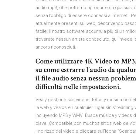
audio mp3, che potremo riprodurre su qualsiasi d
senza l’obbligo di essere connessi a internet.. Pe
attualmente presenti sul web, descrivendo pass
facile! Il nostro software accumula più di un mil
troverete nessun artista conosciuto, qui invece, 
ancora riconosciuti.
Come utilizzare 4K Video to MP3.
su come estrarre l'audio da qualun
il file audio senza nessun problem
difficoltà nelle impostazioni.
Vea y gestione sus vídeos, fotos y música con e
la web y véalos en cualquier lugar sin streaming 
incluyendo MP3 y WMV Busca música y videos de
clave. Compatible con muchos sitios web de vid
l'indirizzo del video e cliccare sull'icona “Scari