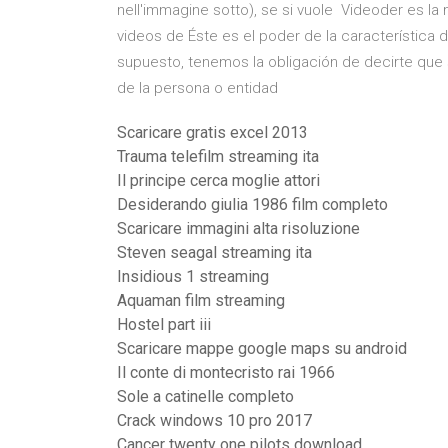
nell'immagine sotto), se si vuole Videoder es la
videos de Éste es el poder de la característica 
supuesto, tenemos la obligación de decirte qu
de la persona o entidad
Scaricare gratis excel 2013
Trauma telefilm streaming ita
Il principe cerca moglie attori
Desiderando giulia 1986 film completo
Scaricare immagini alta risoluzione
Steven seagal streaming ita
Insidious 1 streaming
Aquaman film streaming
Hostel part iii
Scaricare mappe google maps su android
Il conte di montecristo rai 1966
Sole a catinelle completo
Crack windows 10 pro 2017
Cancer twenty one pilots download