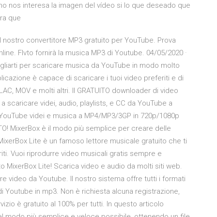
o nos interesa la imagen del vídeo si lo que deseado que
ara que
l nostro convertitore MP3 gratuito per YouTube. Prova
line. Flvto fornirà la musica MP3 di Youtube. 04/05/2020 ·
igliarti per scaricare musica da YouTube in modo molto
cazione è capace di scaricare i tuoi video preferiti e di
 FLAC, MOV e molti altri. Il GRATUITO downloader di video
 scaricare videi, audio, playlists, e CC da YouTube a
e YouTube videi e musica a MP4/MP3/3GP in 720p/1080p
TO! MixerBox è il modo più semplice per creare delle
 MixerBox Lite è un famoso lettore musicale gratuito che ti
riti. Vuoi riprodurre video musicali gratis sempre e
to MixerBox Lite! Scarica video e audio da molti siti web.
 video da Youtube. Il nostro sistema offre tutti i formati
 di Youtube in mp3. Non è richiesta alcuna registrazione,
zio è gratuito al 100% per tutti. In questo articolo
modo più semplice e veloce possibile, ottenendo un file