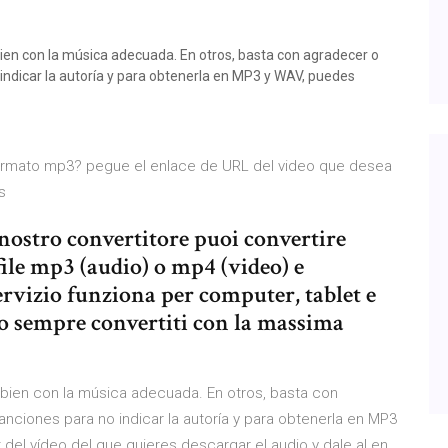
en con la música adecuada. En otros, basta con agradecer o
indicar la autoría y para obtenerla en MP3 y WAV, puedes
ormato mp3? pegue el enlace de URL del video que desea
os
nostro convertitore puoi convertire
file mp3 (audio) o mp4 (video) e
ervizio funziona per computer, tablet e
no sempre convertiti con la massima
bien con la música adecuada. En otros, basta con
nciones para no indicar la autoría y para obtenerla en MP3
 del vídeo del que quieres descargar el audio y dale al en