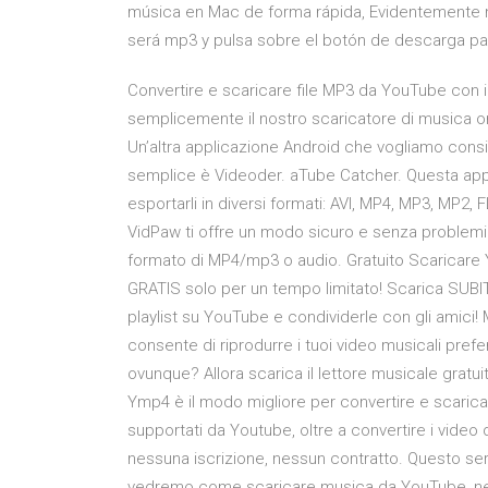
música en Mac de forma rápida, Evidentemente n
será mp3 y pulsa sobre el botón de descarga p
Convertire e scaricare file MP3 da YouTube con i
semplicemente il nostro scaricatore di musica on
Un’altra applicazione Android che vogliamo cons
semplice è Videoder. aTube Catcher. Questa appli
esportarli in diversi formati: AVI, MP4, MP3, MP2,
VidPaw ti offre un modo sicuro e senza problemi a
formato di MP4/mp3 o audio. Gratuito Scaricar
GRATIS solo per un tempo limitato! Scarica SUBI
playlist su YouTube e condividerle con gli amici!
consente di riprodurre i tuoi video musicali prefe
ovunque? Allora scarica il lettore musicale gratui
Ymp4 è il modo migliore per convertire e scaricare
supportati da Youtube, oltre a convertire i video
nessuna iscrizione, nessun contratto. Questo servi
vedremo come scaricare musica da YouTube, nel 